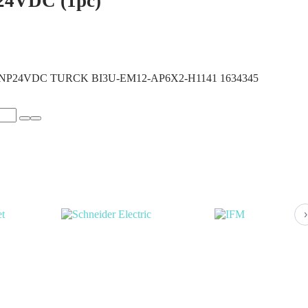
4VDC (1pc)
NP24VDC TURCK BI3U-EM12-AP6X2-H1141 1634345
›