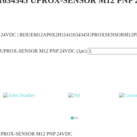
1634345 UPROX-SENSOR M12 PNP 2
P 24VDC | BI3UEM12AP6X2H11411634345UPROXSENSORM12P
5 UPROX-SENSOR M12 PNP 24VDC (1pc)
 UPROX-SENSOR M12 PNP 24VDC