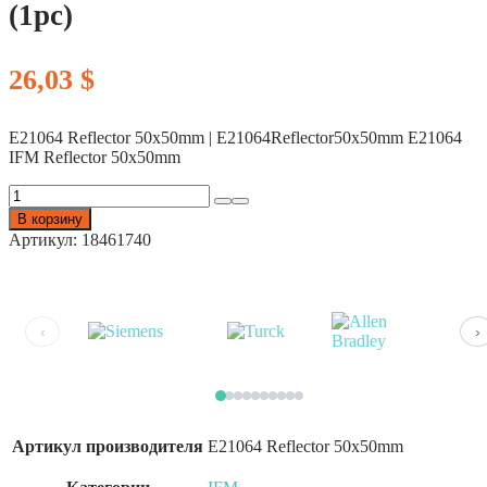
(1pc)
26,03
$
E21064 Reflector 50x50mm | E21064Reflector50x50mm E21064
IFM Reflector 50x50mm
Количество
товара
В корзину
IFM
Артикул:
18461740
E21064
Reflector
50x50mm
(1pc)
‹
›
Артикул производителя
E21064 Reflector 50x50mm