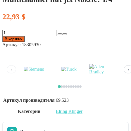
22,93
$
Количество
товара
В корзину
ELRING
Артикул:
18305930
KLINGER
069.523,
Multichannel
flat
jet
‹
›
Nozzle:
1/4"
Артикул производителя
69.523
Категории
Elring Klinger