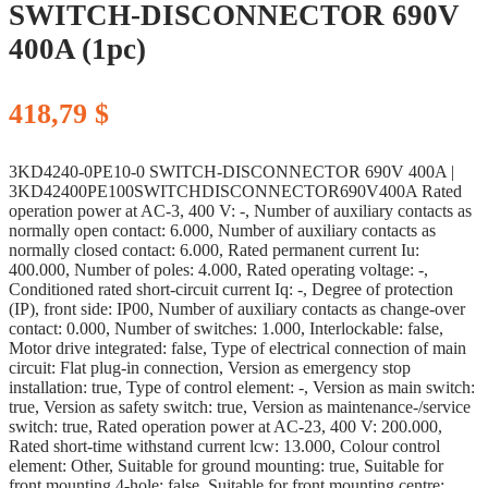
SWITCH-DISCONNECTOR 690V
400A (1pc)
418,79
$
3KD4240-0PE10-0 SWITCH-DISCONNECTOR 690V 400A |
3KD42400PE100SWITCHDISCONNECTOR690V400A Rated
operation power at AC-3, 400 V: -, Number of auxiliary contacts as
normally open contact: 6.000, Number of auxiliary contacts as
normally closed contact: 6.000, Rated permanent current Iu:
400.000, Number of poles: 4.000, Rated operating voltage: -,
Conditioned rated short-circuit current Iq: -, Degree of protection
(IP), front side: IP00, Number of auxiliary contacts as change-over
contact: 0.000, Number of switches: 1.000, Interlockable: false,
Motor drive integrated: false, Type of electrical connection of main
circuit: Flat plug-in connection, Version as emergency stop
installation: true, Type of control element: -, Version as main switch:
true, Version as safety switch: true, Version as maintenance-/service
switch: true, Rated operation power at AC-23, 400 V: 200.000,
Rated short-time withstand current lcw: 13.000, Colour control
element: Other, Suitable for ground mounting: true, Suitable for
front mounting 4-hole: false, Suitable for front mounting centre: