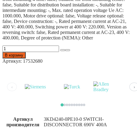
false, Suitable for distribution board installation: -, Suitable for
intermediate mounting: -, Max. rated operation voltage Ue AC:
1000.000, Motor drive optional: false, Voltage release optional:
false, Device construction: -, Rated permanent current at AC-21,
400 V: 400.000, Switching power at 400 V: 220.000, Version as
reversing switch: false, Rated permanent current at AC-23, 400 V:
400.000, Degree of protection (NEMA): Other
Количество
товара
В корзину
SIEMENS
Артикул:
17532680
3KD4240-
0PE10-
0
SWITCH-
DISCONNECTOR
‹
›
690V
400A
(1pc)
Артикул
3KD4240-0PE10-0 SWITCH-
производителя
DISCONNECTOR 690V 400A