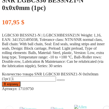
SNR LGBCS30 BESSNZ1-N
0x0x0mm (1pc)
107,95
$
LGBCS30 BESSNZ1-N | LGBCS30BESSNZ1N Weight: 1,16,
EAN: 3413521495038, Tolerance class: NTN/SNR normal class,
Ball chain: With ball chain, Seal: End seals, sealing strips and inner
seals, Design: Block carriage, Preload: Light preload, Type of
rolling elements: Balls, Material: Steel, plastic, Version: Low, extra
long type, Temperature range: -10 to +100 °C, Ball-/Roller rows:
Double-row, Lubrication & Maintenance: Can be relubricated (via
the lubrication nipple), Series: 30 series
Количество товара SNR LGBCS30 BESSNZ1-N 0x0x0mm
(1pc)
В корзину
Артикул:
17119750