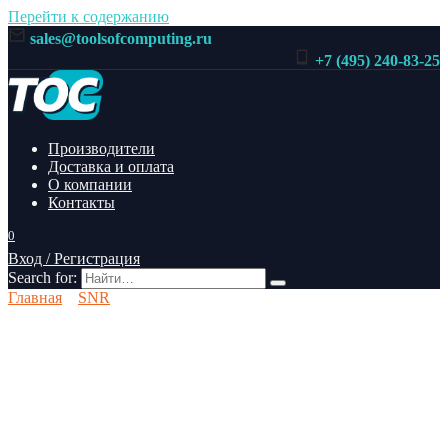
Перейти к содержанию
sales@toolsofcomputing.ru
+7 (495) 240-83-25
Производители
Доставка и оплата
О компании
Контакты
0
Вход / Регистрация
Search for:
Главная
SNR