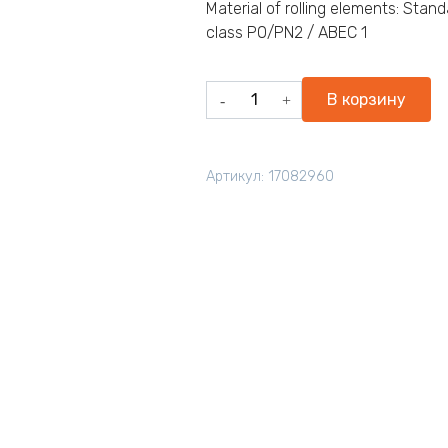
Material of rolling elements: Stand
class P0/PN2 / ABEC 1
Количество
В корзину
товара
ZEN
6409-
Артикул:
17082960
2RS
45x120x29mm
Bearings
(1pc)