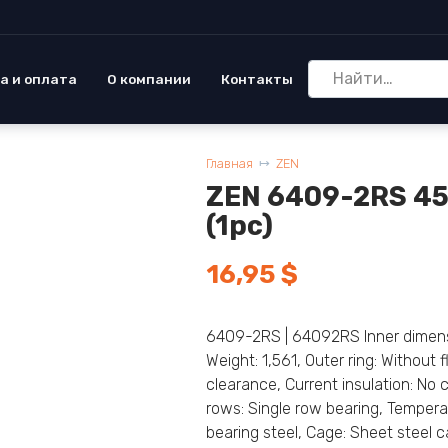
Search
а и оплата
О компании
Контакты
for:
Главная
ZEN
ZEN 6409-2RS 4
(1pc)
16,95
$
6409-2RS | 64092RS Inner dimensio
Weight: 1,561, Outer ring: Without
clearance, Current insulation: No cu
rows: Single row bearing, Tempera
bearing steel, Cage: Sheet steel c