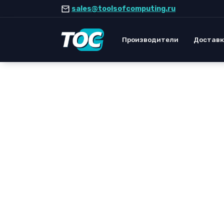
Перейти
sales@toolsofcomputing.ru
к
содержанию
Производители
Доставк