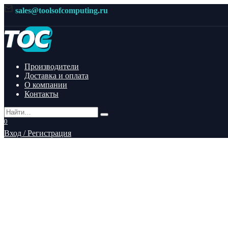
Перейти
sales@toolsofcomputing.ru
к
содержанию
Производители
Доставка и оплата
О компании
Контакты
Search
for:
0
Вход / Регистрация