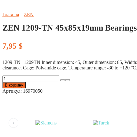
Главная
ZEN
ZEN 1209-TN 45x85x19mm Bearings 
7,95
$
1209-TN | 1209TN Inner dimension: 45, Outer dimension: 85, Width: 19
clearance, Cage: Polyamide cage, Temperature range: -30 to +120 °C,
Количество
товара
В корзину
ZEN
Артикул:
16970050
1209-
TN
45x85x19mm
Bearings
(1pc)
‹