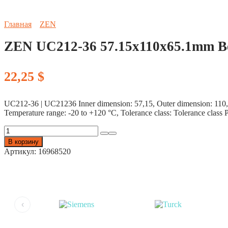
Главная
ZEN
ZEN UC212-36 57.15x110x65.1mm Be
22,25
$
UC212-36 | UC21236 Inner dimension: 57,15, Outer dimension: 110, Wid
Temperature range: -20 to +120 °C, Tolerance class: Tolerance class 
Количество
товара
В корзину
ZEN
Артикул:
16968520
UC212-
36
57.15x110x65.1mm
Bearings
(1pc)
‹