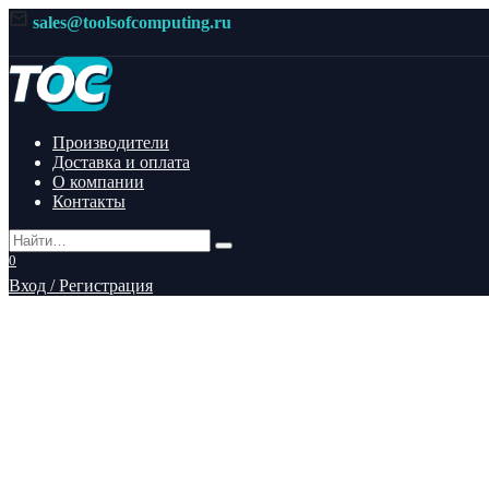
Перейти
sales@toolsofcomputing.ru
к
содержанию
Производители
Доставка и оплата
О компании
Контакты
Search
for:
0
Вход / Регистрация