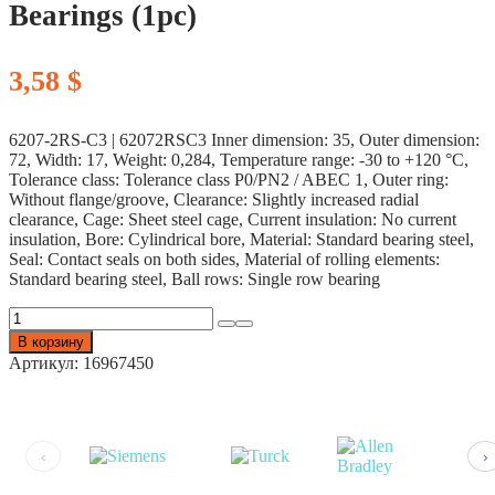
Bearings (1pc)
3,58
$
6207-2RS-C3 | 62072RSC3 Inner dimension: 35, Outer dimension:
72, Width: 17, Weight: 0,284, Temperature range: -30 to +120 °C,
Tolerance class: Tolerance class P0/PN2 / ABEC 1, Outer ring:
Without flange/groove, Clearance: Slightly increased radial
clearance, Cage: Sheet steel cage, Current insulation: No current
insulation, Bore: Cylindrical bore, Material: Standard bearing steel,
Seal: Contact seals on both sides, Material of rolling elements:
Standard bearing steel, Ball rows: Single row bearing
Количество
товара
В корзину
ZEN
Артикул:
16967450
6207-
2RS-
C3
35x72x17mm
Bearings
‹
›
(1pc)