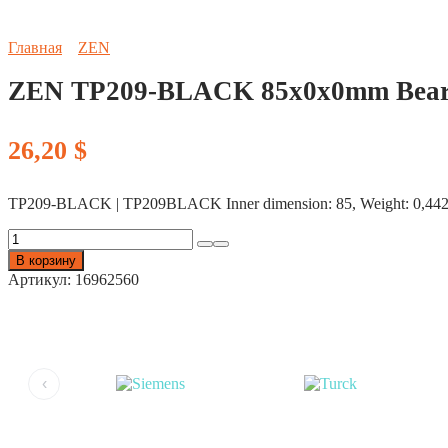
Главная
ZEN
ZEN TP209-BLACK 85x0x0mm Beari
26,20
$
TP209-BLACK | TP209BLACK Inner dimension: 85, Weight: 0,442, Fixi
Количество
товара
В корзину
ZEN
Артикул:
16962560
TP209-
BLACK
85x0x0mm
Bearings
(1pc)
‹