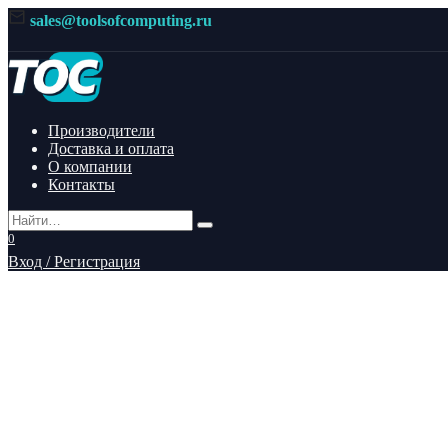
Перейти
sales@toolsofcomputing.ru
к
содержанию
Производители
Доставка и оплата
О компании
Контакты
Search
for:
0
Вход / Регистрация