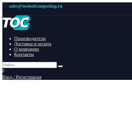
Перейти
sales@toolsofcomputing.ru
к
содержанию
Производители
Доставка и оплата
О компании
Контакты
Search
for:
0
Вход / Регистрация