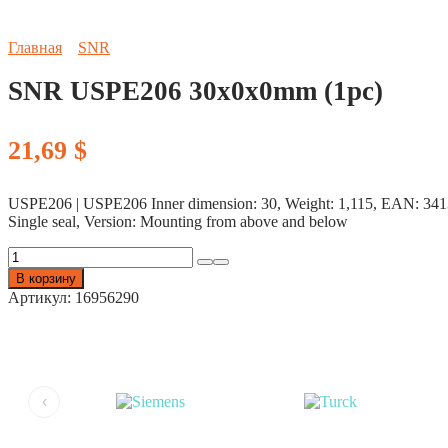
Главная
SNR
SNR USPE206 30x0x0mm (1pc)
21,69
$
USPE206 | USPE206 Inner dimension: 30, Weight: 1,115, EAN: 3413529
Single seal, Version: Mounting from above and below
Количество
товара
В корзину
SNR
Артикул:
16956290
USPE206
30x0x0mm
(1pc)
‹