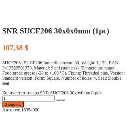
SNR SUCF206 30x0x0mm (1pc)
107,38
$
SUCF206 | SUCF206 Inner dimension: 30, Weight: 1,129, EAN:
3413529501373, Material: Steel (stainless), Temperature range:
Food grade grease (-20 to +100 °C), Fixing: Threaded pins, Version:
Standard version, Form: Square, Number of holes: 4, Seal: Double
seal
Количество товара SNR SUCF206 30x0x0mm (1pc)
В корзину
Артикул:
16954920