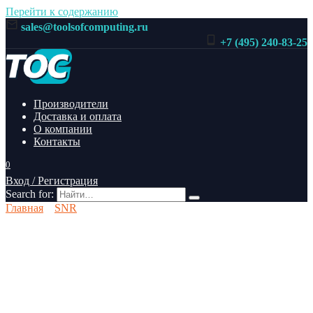
Перейти к содержанию
sales@toolsofcomputing.ru
+7 (495) 240-83-25
Производители
Доставка и оплата
О компании
Контакты
0
Вход / Регистрация
Search for:
Главная
SNR