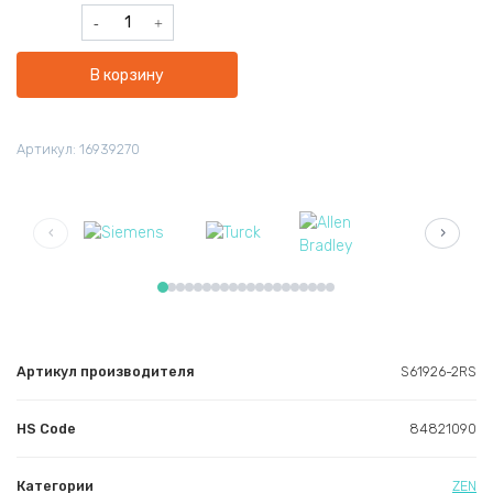
Количество
товара
ZEN
В корзину
S61926-
2RS
130x180x24mm
Артикул:
16939270
Bearings
(1pc)
‹
›
Артикул производителя
S61926-2RS
HS Code
84821090
Категории
ZEN