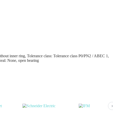
thout inner ring, Tolerance class: Tolerance class P0/PN2 / ABEC 1,
 Seal: None, open bearing
›