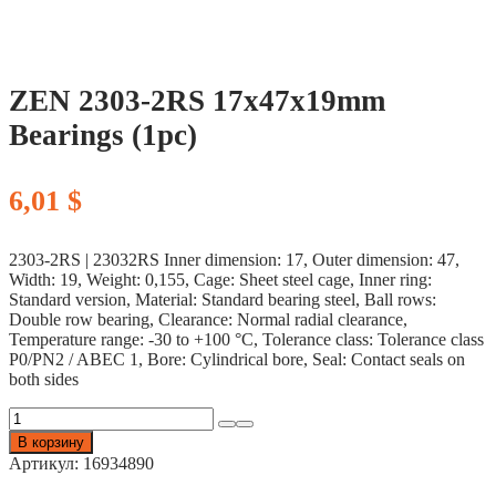
ZEN 2303-2RS 17x47x19mm
Bearings (1pc)
6,01
$
2303-2RS | 23032RS Inner dimension: 17, Outer dimension: 47,
Width: 19, Weight: 0,155, Cage: Sheet steel cage, Inner ring:
Standard version, Material: Standard bearing steel, Ball rows:
Double row bearing, Clearance: Normal radial clearance,
Temperature range: -30 to +100 °C, Tolerance class: Tolerance class
P0/PN2 / ABEC 1, Bore: Cylindrical bore, Seal: Contact seals on
both sides
Количество
товара
В корзину
ZEN
Артикул:
16934890
2303-
2RS