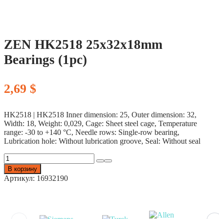
ZEN HK2518 25x32x18mm
Bearings (1pc)
2,69
$
HK2518 | HK2518 Inner dimension: 25, Outer dimension: 32,
Width: 18, Weight: 0,029, Cage: Sheet steel cage, Temperature
range: -30 to +140 °C, Needle rows: Single-row bearing,
Lubrication hole: Without lubrication groove, Seal: Without seal
Количество
товара
В корзину
ZEN
Артикул:
16932190
HK2518
25x32x18mm
Bearings
(1pc)