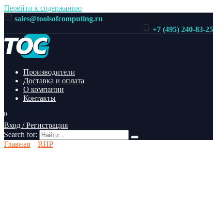
Перейти к содержанию
sales@toolsofcomputing.ru
+7 (495) 240-83-25
Производители
Доставка и оплата
О компании
Контакты
0
Вход / Регистрация
Search for:
Главная
RHP