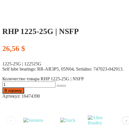
RHP 1225-25G | NSFP
26,56
$
1225-25G | 122525G
Self lube bearings: RR-AR3P5, 05N04, Serialno: 747023-042913.
Количество товара RHP 1225-25G | NSFP
В корзину
Артикул:
16474390
‹
›