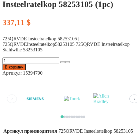
Insteelratelkop 58253105 (1pc)
337,11
$
725QRVDE Insteelratelkop 58253105 |
725QRVDEInsteelratelkop58253105 725QRVDE Insteelratelkop
Stahlwille 58253105
Количество
товара
В корзину
STAHLWILLE
Артикул:
15394790
725QRVDE
Insteelratelkop
58253105
(1pc)
‹
›
Артикул производителя
725QRVDE Insteelratelkop 58253105