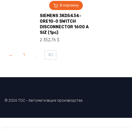
В корзину
SIEMENS 3KD5434-
0RE10-0 SWITCH
DISCONNECTOR 1600 A
SIZ (1pc)
2 352,76
$
←
1
…
40
© 2026 TOC - Автоматизация производства