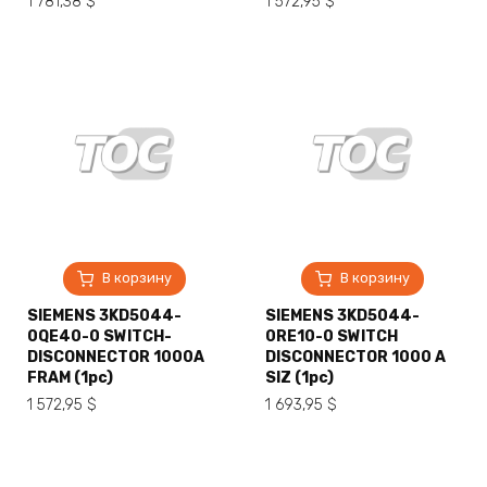
1 781,38
$
1 572,95
$
В корзину
В корзину
SIEMENS 3KD5044-
SIEMENS 3KD5044-
0QE40-0 SWITCH-
0RE10-0 SWITCH
DISCONNECTOR 1000A
DISCONNECTOR 1000 A
FRAM (1pc)
SIZ (1pc)
1 572,95
$
1 693,95
$