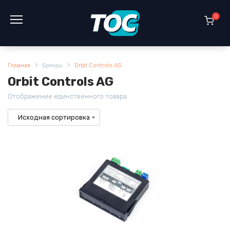
Перейти
к
0
содержанию
Главная
Бренды
Orbit Controls AG
Orbit Controls AG
Отображение единственного товара