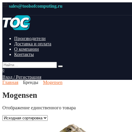
Перейти
sales@toolsofcomputing.ru
к
содержанию
Производители
Доставка и оплата
О компании
Контакты
Search
for:
0
Вход / Регистрация
Главная
Бренды
Mogensen
Mogensen
Отображение единственного товара