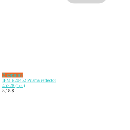
В корзину
IFM E20452 Prisma reflector
45×28 (1pc)
8,18
$