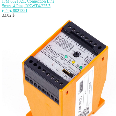
IFM 8021321, Connection Line:
5mtrs, 4 Pins, RKWT4-225/5
(646), 8021321
33,82
$