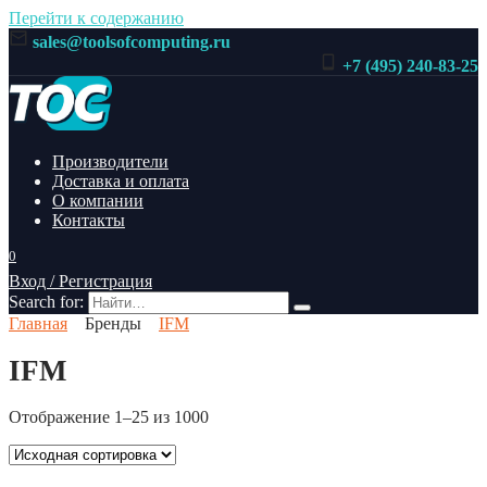
Перейти к содержанию
sales@toolsofcomputing.ru
+7 (495) 240-83-25
Производители
Доставка и оплата
О компании
Контакты
0
Вход / Регистрация
Search for:
Главная
Бренды
IFM
IFM
Отображение 1–25 из 1000