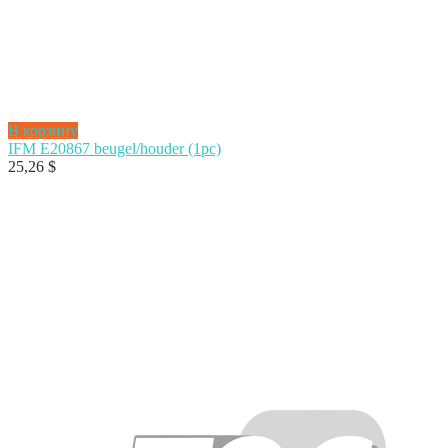
В корзину
IFM E20867 beugel/houder (1pc)
25,26
$