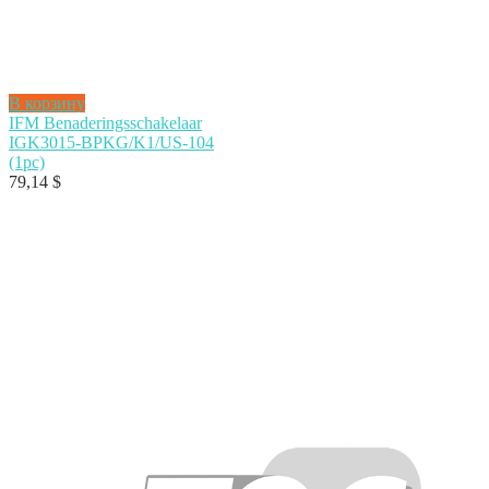
В корзину
IFM Benaderingsschakelaar
IGK3015-BPKG/K1/US-104
(1pc)
79,14
$