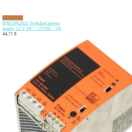
В корзину
IFM DN2021 Switched power
supply 12 V DC / 12VDC / 3A
44,71
$