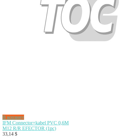
В корзину
IFM Connector+kabel PVC 0,6M
M12 R/R EFECTOR (1pc)
33,14
$