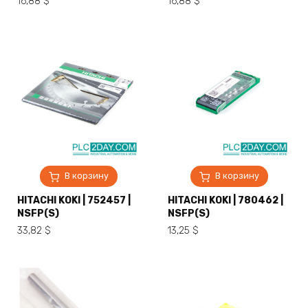
16,88
$
16,88
$
В корзину
В корзину
HITACHI KOKI | 752457 |
HITACHI KOKI | 780462 |
NSFP(S)
NSFP(S)
33,82
$
13,25
$