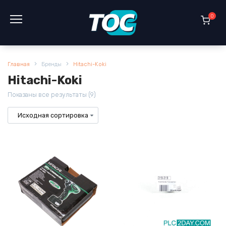
Перейти
к
0
содержанию
Главная
Бренды
Hitachi-Koki
Hitachi-Koki
Показаны все результаты (9)