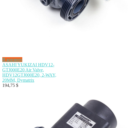
В корзину
ASAHI YUKIZAI HDV12-
GTJ000E20 Air Valve,
HDV12GTJ000E20, 2-WAY,
20MM, Dymatrix
194,75
$