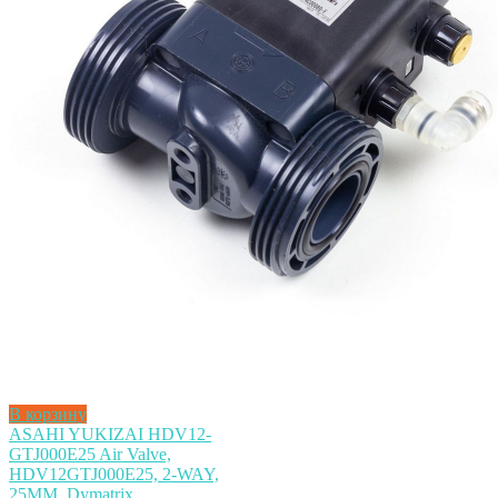
В корзину
ASAHI YUKIZAI HDV12-
GTJ000E25 Air Valve,
HDV12GTJ000E25, 2-WAY,
25MM, Dymatrix