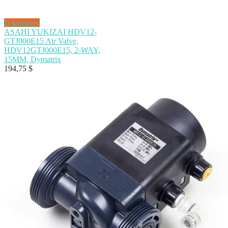
В корзину
ASAHI YUKIZAI HDV12-
GTJ000E15 Air Valve,
HDV12GTJ000E15, 2-WAY,
15MM, Dymatrix
194,75
$