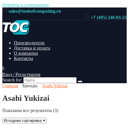
Перейти к содержанию
sales@toolsofcomputing.ru
+7 (495) 240-83-25
Производители
Доставка и оплата
О компании
Контакты
0
Вход / Регистрация
Search for:
Главная
Бренды
Asahi Yukizai
Asahi Yukizai
Показаны все результаты (3)